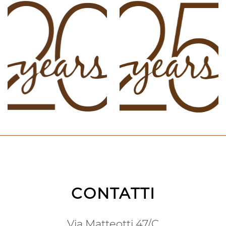
...
...
CONTATTI
Via Matteotti 47/C