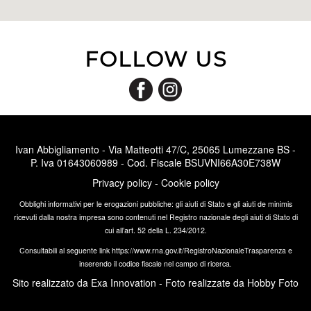
FOLLOW US
...
...
Ivan Abbigliamento - Via Matteotti 47/C, 25065 Lumezzane BS -
P. Iva 01643060989 - Cod. Fiscale BSUVNI66A30E738W
Privacy policy
-
Cookie policy
Obblighi informativi per le erogazioni pubbliche: gli aiuti di Stato e gli aiuti de minimis
...
...
ricevuti dalla nostra impresa sono contenuti nel Registro nazionale degli aiuti di Stato
di
cui all’art. 52 della L. 234/2012.
Consultabili al seguente link
https://www.rna.gov.it/RegistroNazionaleTrasparenza
e
inserendo il codice fiscale nel campo di ricerca.
Sito realizzato da
Exa Innovation
- Foto realizzate da
Hobby Foto