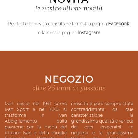
le nostre ultime novità
Per tutte le novità consultare la nostra pagina
Facebook
o la nostra pagina
Instagram
&nbsp
NEGOZIO
oltre 25 anni di passione
Ivan nasce nel 1991 come
crescita è però sempre stata
Ivan Sport e nel 2005 si
contraddistinta da due
trasforma in Ivan
caratteristiche: la
Abbigliamento dalla
grandissima qualità e varietà
passione per la moda del
dei capi disponibili in
titolare Ivan e della moglie
negozio e la grandissima