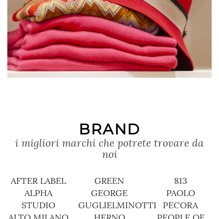
&NBSP
BRAND
i migliori marchi che potrete trovare da
noi
AFTER LABEL
GREEN
813
ALPHA
GEORGE
PAOLO
STUDIO
GUGLIELMINOTTI
PECORA
ALTO MILANO
HERNO
PEOPLE OF